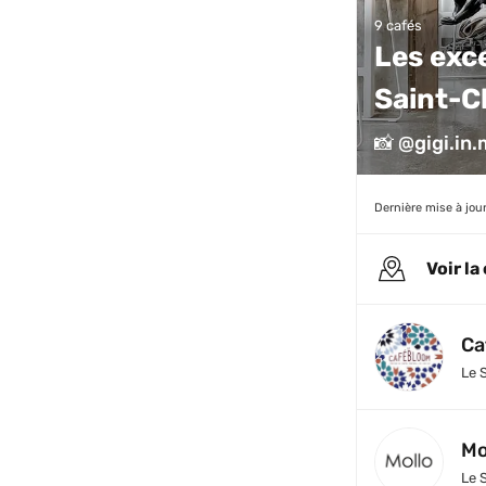
9 cafés
Les exc
Saint-C
📸 @gigi.in.
Dernière mise à jour
Voir la
Ca
Le 
Mo
Le 