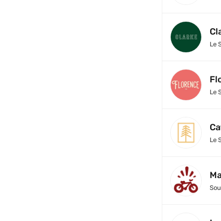
Cl
Le 
Fl
Le 
Ca
Le 
Ma
Sou