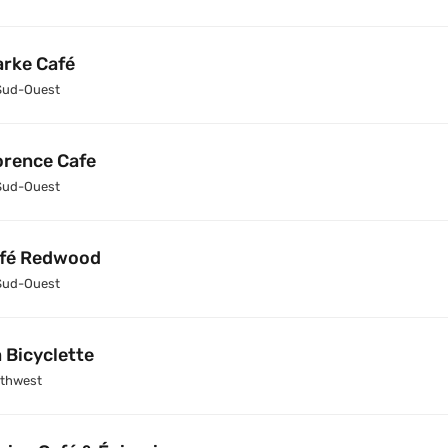
arke Café
Sud-Ouest
orence Cafe
Sud-Ouest
fé Redwood
Sud-Ouest
 Bicyclette
thwest