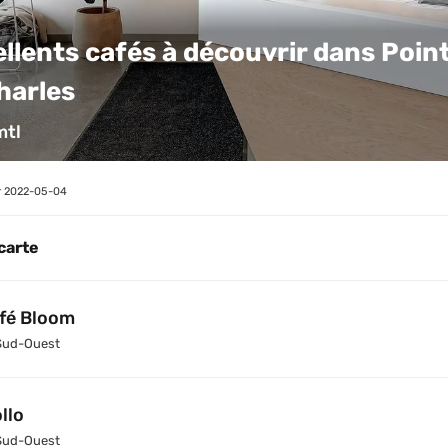
ellents cafés à découvrir dans Poin
harles
mtl
 
2022-05-04
 carte
fé Bloom
Sud-Ouest
llo
Sud-Ouest