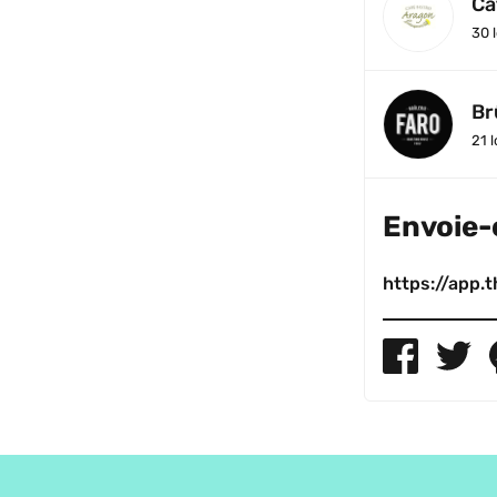
Ca
30
l
Br
21
l
Envoie-