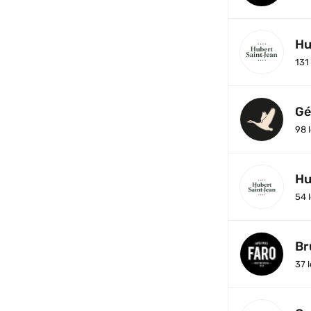
Hu
131
Gé
98
l
Hu
54
l
Br
37
l