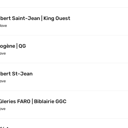
bert Saint-Jean | King Ouest
love
ogène | QG
ove
bert St-Jean
ove
ûleries FARO | Biblairie GGC
ove