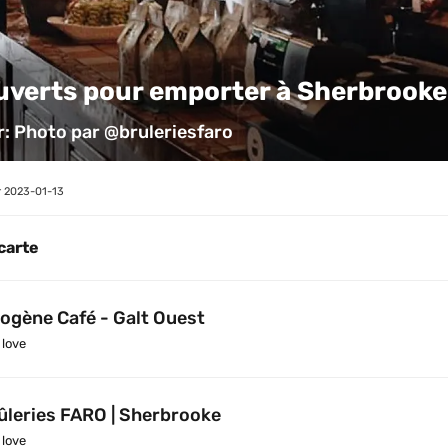
uverts pour emporter à Sherbrooke
ur: Photo par @bruleriesfaro
 
2023-01-13
 carte
ogène Café - Galt Ouest
love
ûleries FARO | Sherbrooke
love