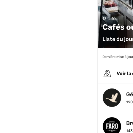
13 cafés
Cafés o
Liste du jo
Dernière mise à jour
Voir la
Gé
190
Br
143