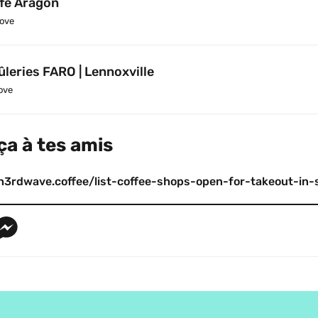
fé Aragon
ove
ûleries FARO | Lennoxville
ove
ça à tes amis