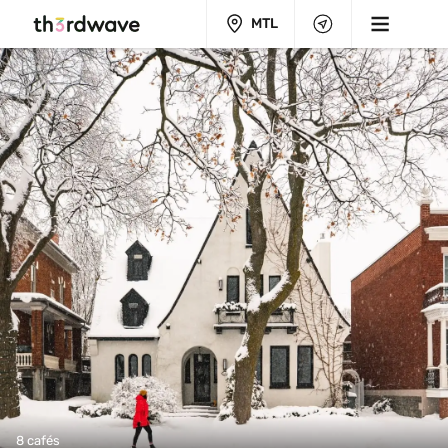
MTL
8 cafés