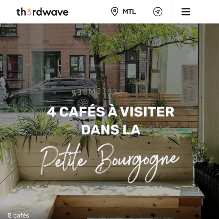
MTL
5 cafés