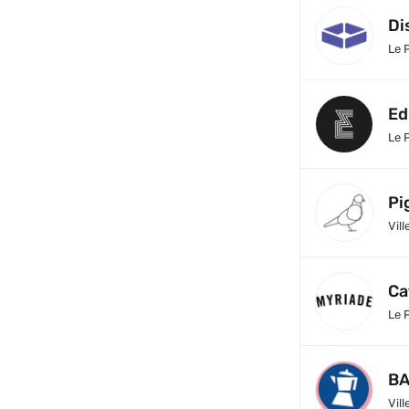
Di
Le 
Ed
Le 
Pi
Vill
Ca
Le 
BA
Vill