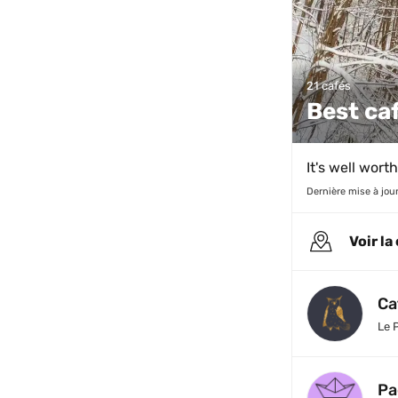
21 cafés
Best ca
It's well wort
Dernière mise à jour
Voir la
Ca
Le 
Pa