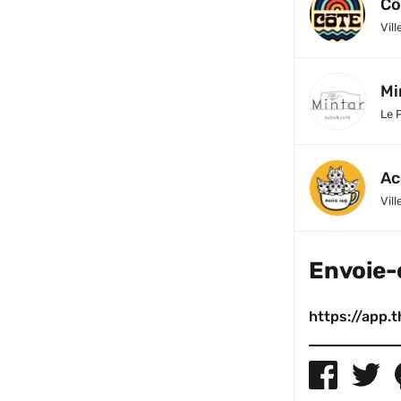
Cô
Vill
Mi
Le 
Ac
Vill
Envoie-