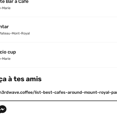
te Bar á Café
e-Marie
ntar
Plateau-Mont-Royal
cio cup
e-Marie
ça à tes amis