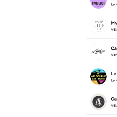
Le 
My
Vill
Ca
Vill
Le
Le 
Ca
Vill