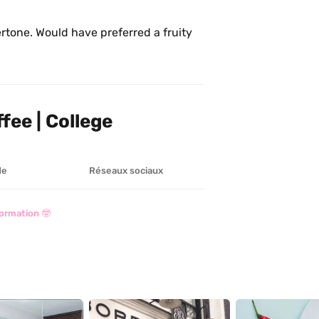
tone. Would have preferred a fruity 
fee | College
de
Réseaux sociaux
ormation 🤓