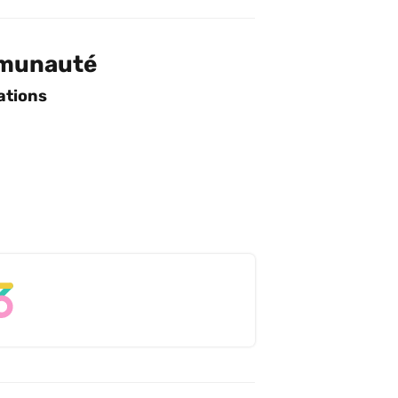
mmunauté
ations