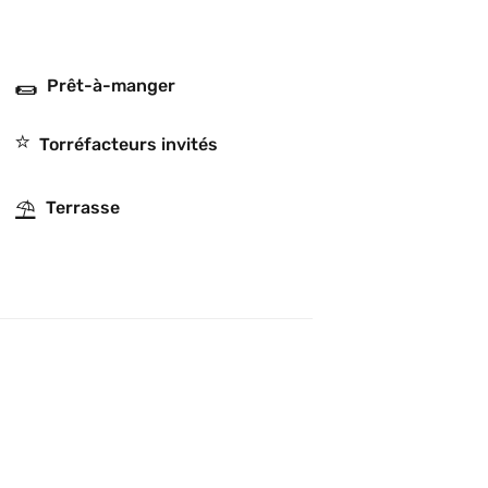
🌯
Prêt-à-manger
⭐️
Torréfacteurs invités
⛱
Terrasse