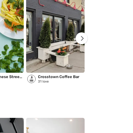
Tâm Vietnamese Street Food and Café
Crosstown Coffee Bar
KX Coffee Bar
31
love
1
love