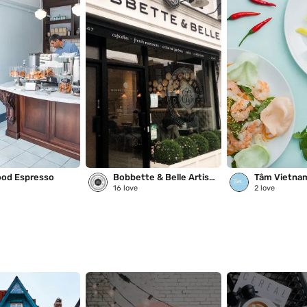
od Espresso
Bobbette & Belle Artisanal Pastries
16
love
2
love