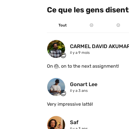
Ce que les gens disent
Tout
☹️
😐
CARMEL DAVID AKUMA
il y a 9 mois
😍
On 🎂, on to the next assignment!
Gonart Lee
il y a 3 ans
😍
Very impressive latté!
Saf
il y a 3 ans