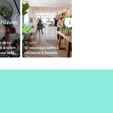
o où tu 
12 cafés
63 cafés
n brunch 
12 nouveaux cafés à 
Cafés fermés à Toront
ur la fête 
découvrir à Toronto
pendant la quarantai