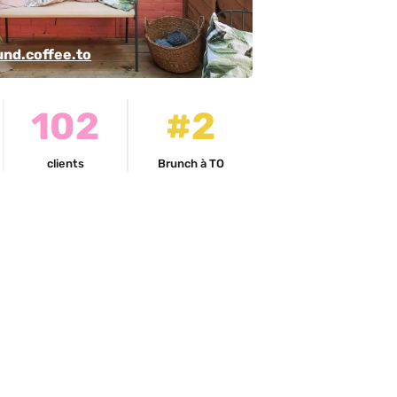
nd.coffee.to
102
#2
clients
Brunch à TO