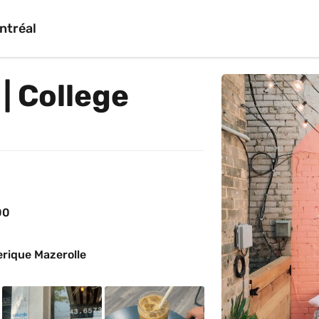
ntréal
| College
00
erique Mazerolle 