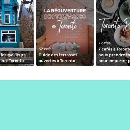
7 cafés
32 cafés
⁠7 cafés à Toront
les meilleurs 
Guide des terrasses 
peux prendre to
ieux Toronto
ouvertes à Toronto
pour emporter po
des mères