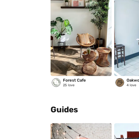
Forest Cafe
Oakwo
25
love
4
love
Guides