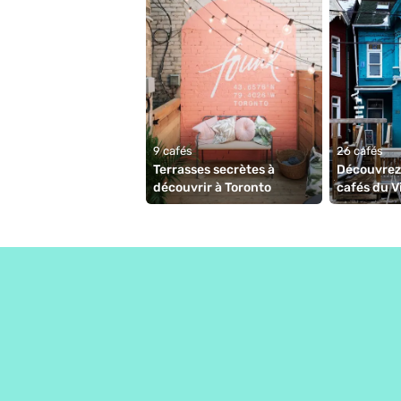
9 cafés
26 cafés
Terrasses secrètes à 
Découvrez 
découvrir à Toronto
cafés du V