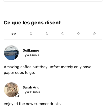
Ce que les gens disent
Tout
☹️
😐
🙂
😃
😍
Guillaume
il y a 4 mois
Amazing coffee but they unfortunately only have 
paper cups to go.
Sarah Ang
il y a 11 mois
😃
enjoyed the new summer drinks! 