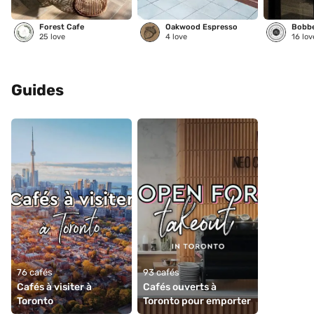
Forest Cafe
Oakwood Espresso
25
love
4
love
16
lov
Guides
76 cafés
93 cafés
Cafés à visiter à 
Cafés ouverts à 
Toronto
Toronto pour emporter