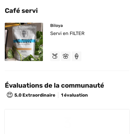
Café servi
Biloya
Servi en FILTER
🍑
🌸
🍦
Évaluations de la communauté
😍
5,0
Extraordinaire
1 évaluation