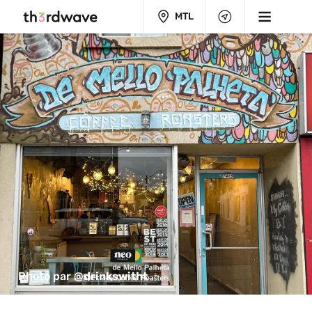
MTL
Photo par 
@drinkswitht