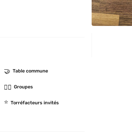
🤝
Table commune
👯‍♂️
Groupes
⭐️
Torréfacteurs invités