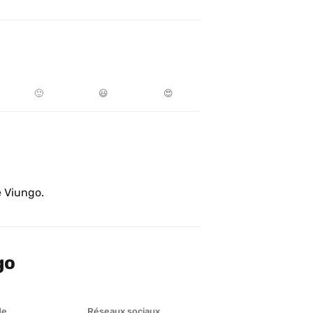
🙂
😃
😍
 Viungo.
go
de
Réseaux sociaux