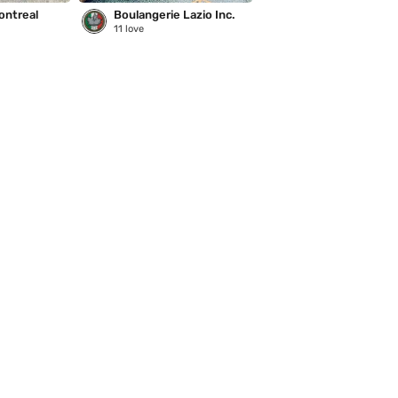
ontreal
Boulangerie Lazio Inc.
Saison des pluies
11
love
221
love