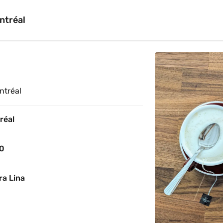
ntréal
ntréal
réal
30
ra Lina 