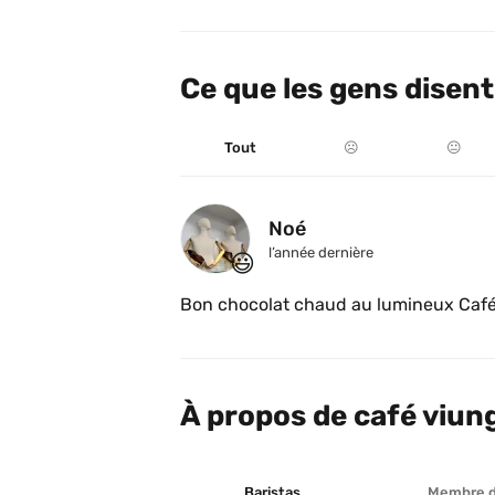
Ce que les gens disent
Tout
☹️
😐
Noé
l’année dernière
😃
Bon chocolat chaud au lumineux Café
À propos de café viun
Baristas
Membre 