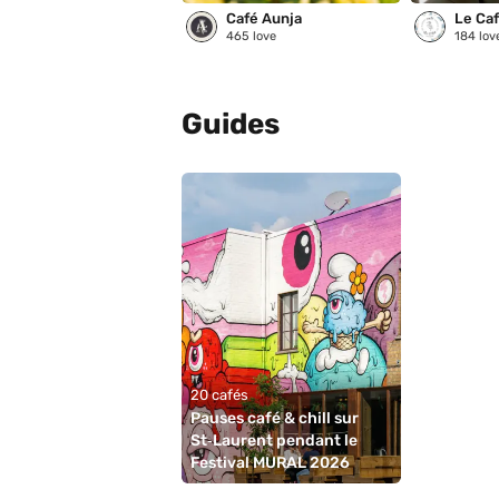
Café Aunja
Le Café
465
love
184
lov
Guides
20 cafés
Pauses café & chill sur 
St‑Laurent pendant le 
Festival MURAL 2026