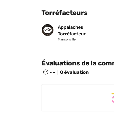
Torréfacteurs
Appalaches 
Torréfacteur
Mansonville
Évaluations de la co
😶
- -
0 évaluation