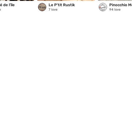
 de l’île
Le P'tit Rustik
Pinocchio M
e
7
love
94
love