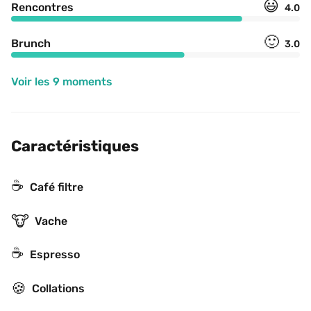
😃
Rencontres
4.0
🙂
Brunch
3.0
Voir les 9 moments
Caractéristiques
☕️
Café filtre
🐮
Vache
☕
Espresso
🍪
Collations