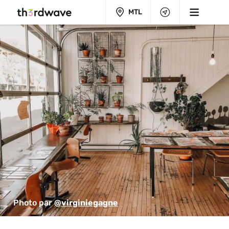
MTL
Photo par 
@virginiegagne