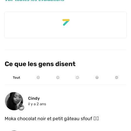
Ce que les gens disent
Tout
☹️
😐
🙂
😃
😍
Cindy 
il y a 2 ans
😍
Moka chocolat noir et petit gâteau sfouf 👌🏾