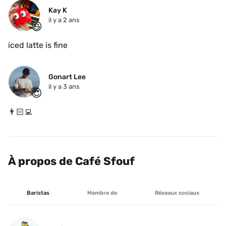
Kay K
il y a 2 ans
😃
iced latte is fine
Gonart Lee
il y a 3 ans
😍
👨🏻‍💻
À propos de Café Sfouf
Baristas
Membre de
Réseaux sociaux