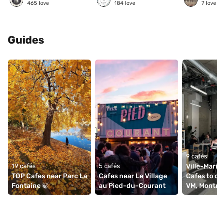
465
love
184
love
7
love
Guides
9 cafés
19 cafés
5 cafés
Ville-Mari
TOP Cafes near Parc La 
Cafes near Le Village 
Cafes to d
Fontaine 🍃
au Pied-du-Courant
VM, Mont