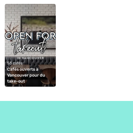
53 cafés
Cafés ouverts à 
Vancouver pour du 
take-out