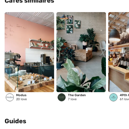
Cafés similaires
Modus
The Garden
20
love
7
love
61
lov
Guides