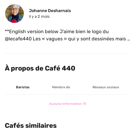
Johanne Desharnais
il y a 2 mois
**English version below J’aime bien le logo du 
@lecafe440 Les « vagues » qui y sont dessinées mais 
laisse croire à une vibe intéressante.  On me mentionne 
que bientôt sera un OBNL, nice. Endroit à surveiller cet 
été 😎. 

À propos de Café 440
•

I really like the @lecafe440 logo. The « waves » drawn 
in it suggest an interesting vibe. I hear it will soon be a 
Baristas
Membre de
Réseaux sociaux
non-profit organization, nice. A place to keep an eye on 
this summer 😎.
Aucune information 🤓
Cafés similaires