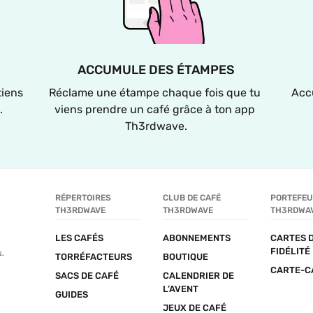
ACCUMULE DES ÉTAMPES
iens 
Réclame une étampe chaque fois que tu 
Acc
.
viens prendre un café grâce à ton app 
Th3rdwave.
RÉPERTOIRES 
CLUB DE CAFÉ 
PORTEFEUI
TH3RDWAVE
TH3RDWAVE
TH3RDWA
LES CAFÉS
ABONNEMENTS
CARTES D
FIDÉLITÉ
s.
TORRÉFACTEURS
BOUTIQUE
CARTE-C
SACS DE CAFÉ
CALENDRIER DE 
L’AVENT
GUIDES
JEUX DE CAFÉ