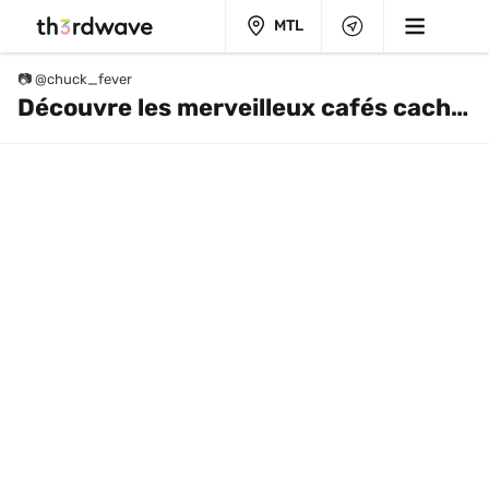
MTL
📷 @chuck_fever
Découvre les merveilleux cafés cachés dans Rosemont-La-Petite-Patrie